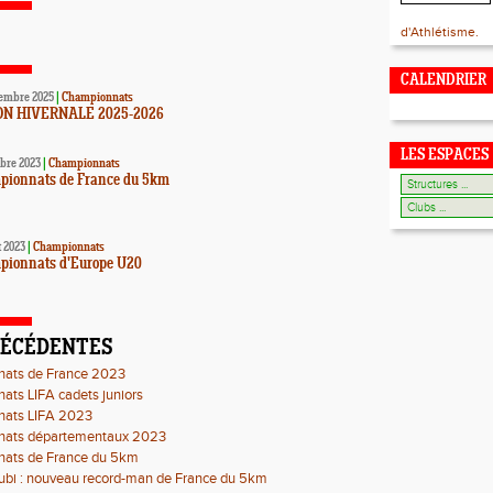
d'Athlétisme.
CALENDRIER
embre 2025
|
Championnats
ON HIVERNALE 2025-2026
LES ESPACES
obre 2023
|
Championnats
pionnats de France du 5km
t 2023
|
Championnats
pionnats d'Europe U20
RÉCÉDENTES
ats de France 2023
ts LIFA cadets juniors
ats LIFA 2023
ats départementaux 2023
ats de France du 5km
ubi : nouveau record-man de France du 5km