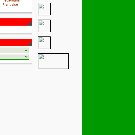
Fédération
Française