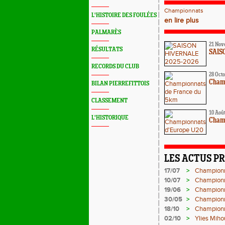
Championnats
L'HISTOIRE DES FOULÉES
en lire plus
PALMARÈS
21 Nov
RÉSULTATS
SAIS
RECORDS DU CLUB
28 Oct
Cham
BILAN PIERREFITTOIS
CLASSEMENT
10 Aoû
L'HISTORIQUE
Cham
LES ACTUS P
17/07
>
Championn
10/07
>
Championna
19/06
>
Championn
30/05
>
Championn
18/10
>
Championn
02/10
>
Ylies Miho