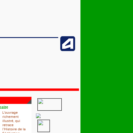
naire
L'ouvrage
richement
illustré, qui
retrace
l’Histoire de la