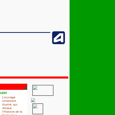
naire
L'ouvrage
richement
illustré, qui
retrace
l’Histoire de la