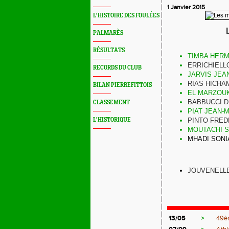
1 Janvier 2015
L'HISTOIRE DES FOULÉES
PALMARÈS
RÉSULTATS
TIMBA HERM
ERRICHIELL
RECORDS DU CLUB
JARVIS JEA
RIAS HICHA
BILAN PIERREFITTOIS
EL MARZOUK
BABBUCCI D
CLASSEMENT
PIAT JEAN-
L'HISTORIQUE
PINTO FRED
MOUTACHI 
MHADI SONI
JOUVENELLE
13/05
>
49èm