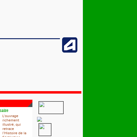
naire
L'ouvrage
richement
illustré, qui
retrace
l’Histoire de la