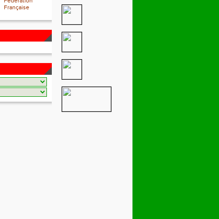
Fédération
Française