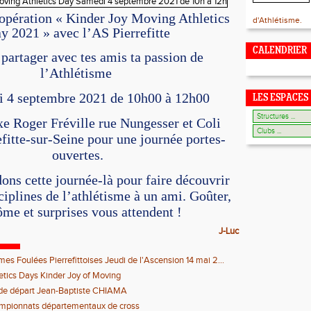
’opération « Kinder Joy Moving Athletics
d'Athlétisme.
y 2021 » avec l’AS Pierrefitte
CALENDRIER
 partager avec tes amis ta passion de
l’Athlétisme
i 4 septembre 2021 de 10h00 à 12h00
LES ESPACES
 Roger Fréville rue Nungesser et Coli
fitte-sur-Seine pour une journée portes-
ouvertes.
ons cette journée-là pour faire découvrir
sciplines de l’athlétisme à un ami. Goûter,
ôme et surprises vous attendent !
J-Luc
es Foulées Pierrefittoises Jeudi de l'Ascension 14 mai 2...
etics Days Kinder Joy of Moving
de départ Jean-Baptiste CHIAMA
mpionnats départementaux de cross