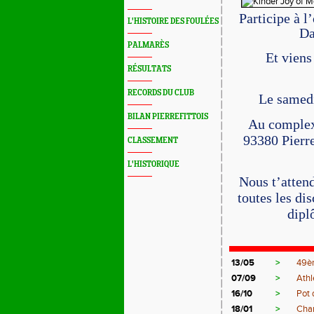
Participe à l
L'HISTOIRE DES FOULÉES
Da
PALMARÈS
Et viens
RÉSULTATS
RECORDS DU CLUB
Le samed
BILAN PIERREFITTOIS
Au complexe
93380 Pierre
CLASSEMENT
L'HISTORIQUE
Nous t’attend
toutes les di
dipl
13/05
>
49èm
07/09
>
Athl
16/10
>
Pot 
18/01
>
Cha