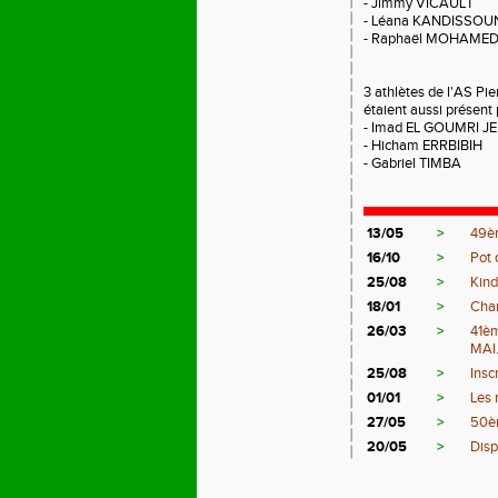
- Jimmy VICAULT
- Léana KANDISSO
- Raphaël MOHAME
3 athlètes de l'AS Pie
étaient aussi présent
- Imad EL GOUMRI J
- Hicham ERRBIBIH
- Gabriel TIMBA
13/05
>
49èm
16/10
>
Pot 
25/08
>
Kind
18/01
>
Cha
26/03
>
41è
MAI.
25/08
>
Insc
01/01
>
Les 
27/05
>
50èm
20/05
>
Disp