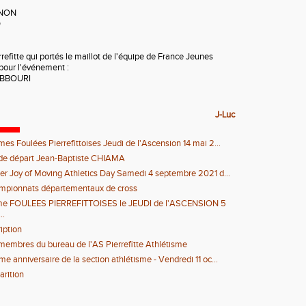
UNON
D
rrefitte qui portés le maillot de l'équipe de France Jeunes
 pour l'événement :
EBBOURI
J-Luc
es Foulées Pierrefittoises Jeudi de l'Ascension 14 mai 2...
de départ Jean-Baptiste CHIAMA
er Joy of Moving Athletics Day Samedi 4 septembre 2021 d...
mpionnats départementaux de cross
me FOULEES PIERREFITTOISES le JEUDI de l'ASCENSION 5
..
ription
membres du bureau de l'AS Pierrefitte Athlétisme
e anniversaire de la section athlétisme - Vendredi 11 oc...
arition