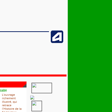
naire
L'ouvrage
richement
illustré, qui
retrace
l’Histoire de la