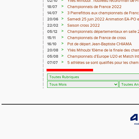
>
02/10
Ylies Mihoubi : nouveau record-man de 
>
18/07
Championnats de France 2022
>
14/07
3 Pierrefittois aux championnats de Franc
>
20/06
Samedi 25 juin 2022 Animation EA-PO et T
>
22/02
Saison cross 2022
>
05/12
Championnats départementaux en salle 
>
15/11
Championnats de France de cross
>
16/10
Pot de départ Jean-Baptiste CHIAMA
>
20/08
Yliès Mihoubi 10ème de la finale des ch
>
05/08
Championnats d'Europe U20 et Match Int
>
07/07
5 athlètes se sont qualifiés pour les cha
Juniors à Evry-Bondoufle du 9 Juillet au 11 