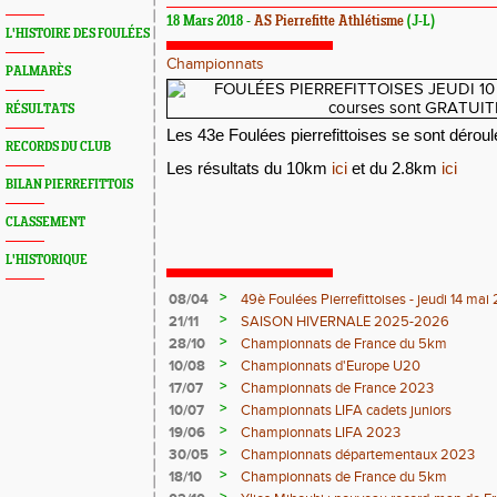
18 Mars 2018 -
AS Pierrefitte Athlétisme
(J-L)
L'HISTOIRE DES FOULÉES
Championnats
PALMARÈS
RÉSULTATS
Les 43e Foulées pierrefittoises se sont dérou
RECORDS DU CLUB
Les résultats du 10km
ici
et du 2.8km
ici
BILAN PIERREFITTOIS
CLASSEMENT
L'HISTORIQUE
>
08/04
49è Foulées Pierrefittoises - jeudi 14 ma
>
21/11
SAISON HIVERNALE 2025-2026
>
28/10
Championnats de France du 5km
>
10/08
Championnats d'Europe U20
>
17/07
Championnats de France 2023
>
10/07
Championnats LIFA cadets juniors
>
19/06
Championnats LIFA 2023
>
30/05
Championnats départementaux 2023
>
18/10
Championnats de France du 5km