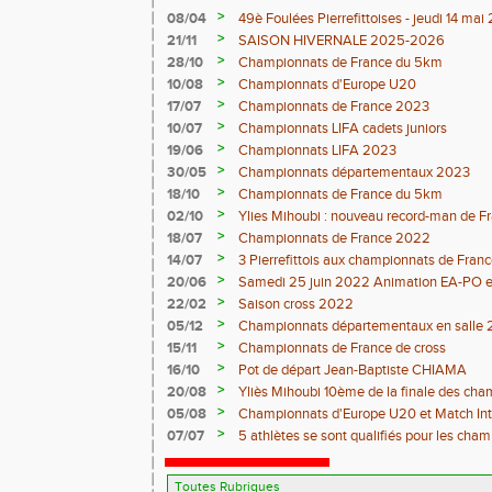
>
08/04
49è Foulées Pierrefittoises - jeudi 14 ma
>
21/11
SAISON HIVERNALE 2025-2026
>
28/10
Championnats de France du 5km
>
10/08
Championnats d'Europe U20
>
17/07
Championnats de France 2023
>
10/07
Championnats LIFA cadets juniors
>
19/06
Championnats LIFA 2023
>
30/05
Championnats départementaux 2023
>
18/10
Championnats de France du 5km
>
02/10
Ylies Mihoubi : nouveau record-man de 
>
18/07
Championnats de France 2022
>
14/07
3 Pierrefittois aux championnats de Franc
>
20/06
Samedi 25 juin 2022 Animation EA-PO et T
>
22/02
Saison cross 2022
>
05/12
Championnats départementaux en salle 
>
15/11
Championnats de France de cross
>
16/10
Pot de départ Jean-Baptiste CHIAMA
>
20/08
Yliès Mihoubi 10ème de la finale des ch
>
05/08
Championnats d'Europe U20 et Match Int
>
07/07
5 athlètes se sont qualifiés pour les cha
Juniors à Evry-Bondoufle du 9 Juillet au 11 