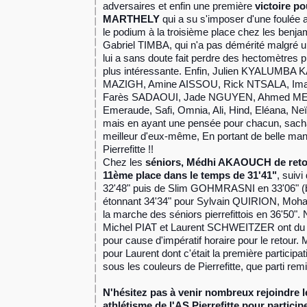
adversaires et enfin une première
victoire p
MARTHELY
qui a su s'imposer d'une foulée a
le podium à la troisième place chez les benja
Gabriel TIMBA, qui n'a pas démérité malgré u
lui a sans doute fait perdre des hectomètres 
plus intéressante. Enfin, Julien KYALUMB
MAZIGH, Amine AISSOU, Rick NTSALA, I
Farès SADAOUI, Jade NGUYEN, Ahmed ME
Emeraude, Safi, Omnia, Ali, Hind, Eléana, Neïla
mais en ayant une pensée pour chacun, sachan
meilleur d'eux-même, En portant de belle maniè
Pierrefitte !!
Chez les
séniors, Médhi AKAOUCH de retou
11ème place dans le temps de 31'41"
, suiv
32'48" puis de Slim GOHMRASNI en 33'06" (bel
étonnant 34'34" pour Sylvain QUIRION, 
la marche des séniors pierrefittois en 36'50"
Michel PIAT et Laurent SCHWEITZER ont du s'
pour cause d'impératif horaire pour le retour
pour Laurent dont c'était la première particip
sous les couleurs de Pierrefitte, que parti remi
N'hésitez pas à venir nombreux rejoindre l
athlétisme de l'AS Pierrefitte pour participer