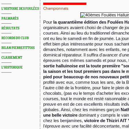
Championnats
L'HISTOIRE DES FOULÉES
PALMARÈS
Pour
la quarantième édition des Foulées Ha
organisateurs avaient choisi de changer de jou
RÉSULTATS
courses. Ainsi au lieu du traditionnel dimanch
ont eu lieu le samedi en fin de journée. La jou
RECORDS DU CLUB
effet bien plus intéressante pour nous sachant 
BILAN PIERREFITTOIS
dimanches, notamment avec les enfants, ne p
dominical réparateur. Il suffira d'avancer d'un
CLASSEMENT
épreuves ces mêmes samedis et pour nous, tou
sortie halluinoise est la toute première "s
L'HISTORIQUE
la saison et les tout premiers pas dans le
pied pour beaucoup de nos nouveaux petit
profité avec eux, comme tous les ans, de la B
l'autre côté de la frontière, pour faire le plein
chocolats, (pas eu le temps d'acheter les excel
courses, tout le monde est resté raisonnable a
preuve en est de ces excellents résultats ind
globales. Ainsi, chez les minimes garçon
Nath
une belle victoire
dominant y compris le vain
chez les benjamines,
victoire de Thiziri A
l'épreuve avec une facilité déconcertante, mal