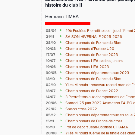
histoire du club !!
Hermann TIMBA
>
08/04
49è Foulées Pierrefittoises - jeudi 14 ma
>
21/11
SAISON HIVERNALE 2025-2026
>
28/10
Championnats de France du 5km
>
10/08
Championnats d'Europe U20
>
17/07
Championnats de France 2023
>
10/07
Championnats LIFA cadets juniors
>
19/06
Championnats LIFA 2023
>
30/05
Championnats départementaux 2023
>
18/10
Championnats de France du 5km
>
02/10
Ylies Mihoubi : nouveau record-man de 
>
18/07
Championnats de France 2022
>
14/07
3 Pierrefittois aux championnats de Franc
>
20/06
Samedi 25 juin 2022 Animation EA-PO et T
>
22/02
Saison cross 2022
>
05/12
Championnats départementaux en salle 
>
15/11
Championnats de France de cross
>
16/10
Pot de départ Jean-Baptiste CHIAMA
>
20/08
Yliès Mihoubi 10ème de la finale des ch