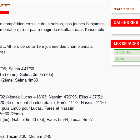
a BIZET
d'Athlétisme.
CALENDRIER
re compétition en salle de la saison, nos jeunes benjamins-
éparation, n'ont pas à rougir de résultats dans l'ensemble
LES ESPACES
BE/MI lors de cette 1ère journée des championnats
unes
'95; Selma 4'47''60
15 (7ème); Selma 0m95 (20è)
8 (2ème; Selma 4m83
'92 (4ème); Lucas 4'18''63; Nassim 4'26''95; Elias 4'27''51;
20 (3è et record du club établi); Farès 11''72; Nassim 11''80
; puis 1m05 pour Lucas, Farès et Nassim
l 8m30 (2ème)
 (5è); Gabriel 6m23 (9è); Farès 5m44; Lucas 4m27
); Thiziri 8''30; Mériem 8''45