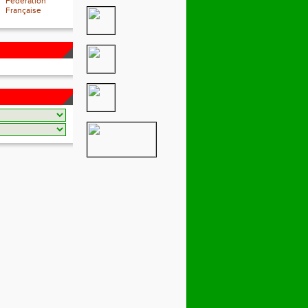
Fédération
Française