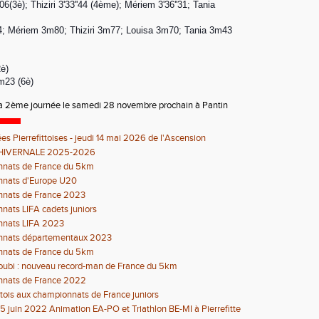
06(3è); Thiziri 3'33''44 (4ème); Mériem 3'36''31; Tania
4; Mériem 3m80; Thiziri 3m77; Louisa 3m70; Tania 3m43
2è)
m23 (6è)
la 2ème journée le samedi 28 novembre prochain à Pantin
es Pierrefittoises - jeudi 14 mai 2026 de l'Ascension
HIVERNALE 2025-2026
nats de France du 5km
nats d'Europe U20
nats de France 2023
ats LIFA cadets juniors
nats LIFA 2023
nats départementaux 2023
nats de France du 5km
oubi : nouveau record-man de France du 5km
nats de France 2022
ittois aux championnats de France juniors
 juin 2022 Animation EA-PO et Triathlon BE-MI à Pierrefitte