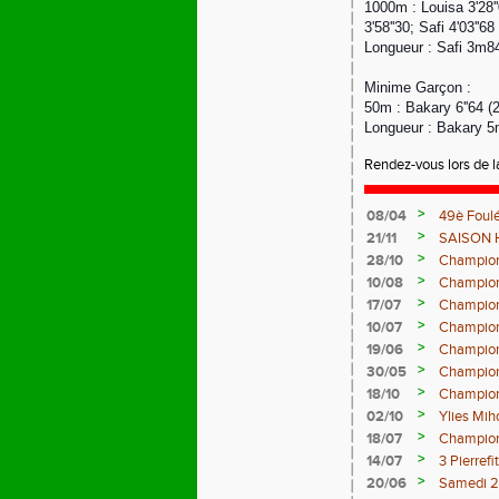
1000m : Louisa 3'28''
3'58''30; Safi 4'03''68
Longueur : Safi 3m8
Minime Garçon :
50m : Bakary 6''64 (
Longueur : Bakary 5
Rendez-vous lors de 
>
08/04
49è Foulé
>
21/11
SAISON 
>
28/10
Champion
>
10/08
Champion
>
17/07
Champion
>
10/07
Championn
>
19/06
Champion
>
30/05
Champion
>
18/10
Champion
>
02/10
Ylies Mih
>
18/07
Champion
>
14/07
3 Pierref
>
20/06
Samedi 25