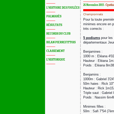
26 Novembre 2015 -
Cynthi
L'HISTOIRE DES FOULÉES
Championnats
PALMARÈS
Pour la toute premiè
minimes encore en pr
RÉSULTATS
très corrects :
RECORDS DU CLUB
5 podiums
pour les 
départementaux Je
BILAN PIERREFITTOIS
CLASSEMENT
Benjamines :
1000 m : Eléana 4'02'
L'HISTORIQUE
Hauteur : Eléana 1m
Poids : Eléana 8m3
Benjamins :
1000m : Gabriel 3'24'
50m haies : Rick 10''
Hauteur : Rick 1m15
Triple saut : Gabrie
Poids : Nassim 6m48
Minimes filles :
50m : Safi 7''54 (7ème