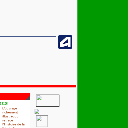
naire
L'ouvrage
richement
illustré, qui
retrace
l’Histoire de la