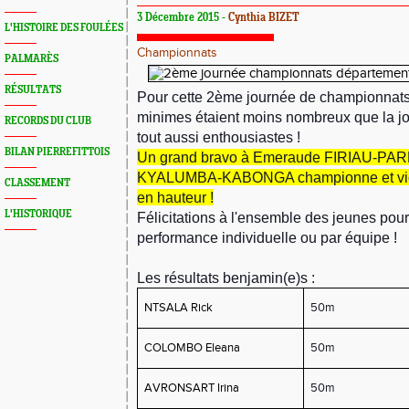
3 Décembre 2015 -
Cynthia BIZET
L'HISTOIRE DES FOULÉES
Championnats
PALMARÈS
RÉSULTATS
Pour cette 2ème journée de championnats
minimes étaient moins nombreux que la j
RECORDS DU CLUB
tout aussi enthousiastes !
BILAN PIERREFITTOIS
Un grand bravo à Emeraude FIRIAU-PARD
KYALUMBA-KABONGA championne et vic
CLASSEMENT
en hauteur !
L'HISTORIQUE
Félicitations à l'ensemble des jeunes pour
performance individuelle ou par équipe !
Les résultats benjamin(e)s :
NTSALA Rick
50m
COLOMBO Eleana
50m
AVRONSART Irina
50m