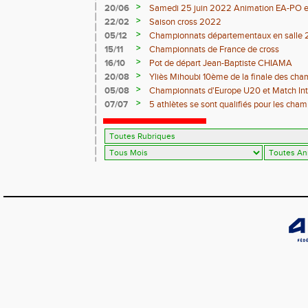
>
20/06
Samedi 25 juin 2022 Animation EA-PO et T
>
22/02
Saison cross 2022
>
05/12
Championnats départementaux en salle 
>
15/11
Championnats de France de cross
>
16/10
Pot de départ Jean-Baptiste CHIAMA
>
20/08
Yliès Mihoubi 10ème de la finale des ch
>
05/08
Championnats d'Europe U20 et Match Int
>
07/07
5 athlètes se sont qualifiés pour les cha
Juniors à Evry-Bondoufle du 9 Juillet au 11 