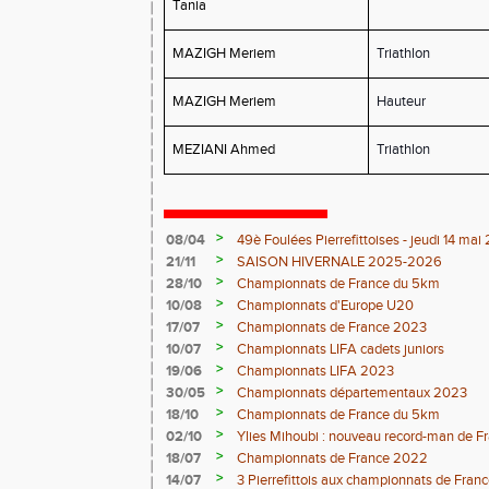
Tania
MAZIGH Meriem
Triathlon
MAZIGH Meriem
Hauteur
MEZIANI Ahmed
Triathlon
>
08/04
49è Foulées Pierrefittoises - jeudi 14 ma
>
21/11
SAISON HIVERNALE 2025-2026
>
28/10
Championnats de France du 5km
>
10/08
Championnats d'Europe U20
>
17/07
Championnats de France 2023
>
10/07
Championnats LIFA cadets juniors
>
19/06
Championnats LIFA 2023
>
30/05
Championnats départementaux 2023
>
18/10
Championnats de France du 5km
>
02/10
Ylies Mihoubi : nouveau record-man de 
>
18/07
Championnats de France 2022
>
14/07
3 Pierrefittois aux championnats de Franc