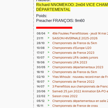
Richard NNOMEKOO: 2m04 VICE CHA
DÉPARTEMENTAL
Poids:
Preacher FRANÇOIS: 9m60
>
08/04
49è Foulées Pierrefittoises - jeudi 14 ma
>
21/11
SAISON HIVERNALE 2025-2026
>
28/10
Championnats de France du 5km
>
10/08
Championnats d'Europe U20
>
17/07
Championnats de France 2023
>
10/07
Championnats LIFA cadets juniors
>
19/06
Championnats LIFA 2023
>
30/05
Championnats départementaux 2023
>
18/10
Championnats de France du 5km
>
02/10
Ylies Mihoubi : nouveau record-man de 
>
18/07
Championnats de France 2022
>
14/07
3 Pierrefittois aux championnats de Franc
>
20/06
Samedi 25 juin 2022 Animation EA-PO et T
>
22/02
Saison cross 2022
>
05/12
Championnats départementaux en salle 
>
15/11
Championnats de France de cross