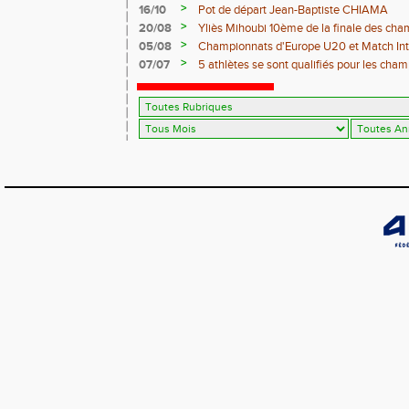
>
16/10
Pot de départ Jean-Baptiste CHIAMA
>
20/08
Yliès Mihoubi 10ème de la finale des ch
>
05/08
Championnats d'Europe U20 et Match Int
>
07/07
5 athlètes se sont qualifiés pour les cha
Juniors à Evry-Bondoufle du 9 Juillet au 11 