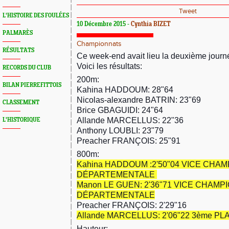
Tweet
L'HISTOIRE DES FOULÉES
10 Décembre 2015 -
Cynthia BIZET
PALMARÈS
Championnats
RÉSULTATS
Ce week-end avait lieu la deuxième jour
Voici les résultats:
RECORDS DU CLUB
200m:
BILAN PIERREFITTOIS
Kahina HADDOUM: 28"64
Nicolas-alexandre BATRIN: 23"69
CLASSEMENT
Brice GBAGUIDI: 24"64
Allande MARCELLUS: 22"36
L'HISTORIQUE
Anthony LOUBLI: 23"79
Preacher FRANÇOIS: 25"91
800m:
Kahina HADDOUM :2'50"04 VICE CHA
DÉPARTEMENTALE
Manon LE GUEN: 2'36"71 VICE CHAMP
DÉPARTEMENTALE
Preacher FRANÇOIS: 2'29"16
Allande MARCELLUS: 2'06"22 3ème PL
Hauteur: