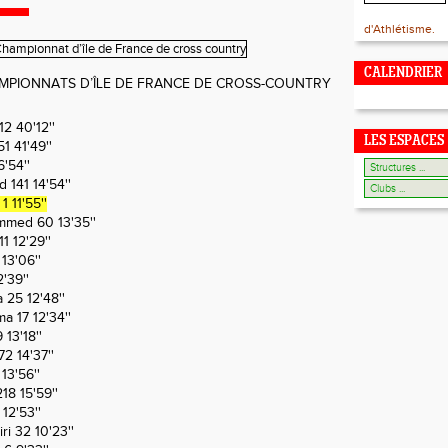
d'Athlétisme.
CALENDRIER
CHAMPIONNATS D’ÎLE DE FRANCE DE CROSS-COUNTRY
2 40'12''
LES ESPACES
1 41'49''
'54''
 141 14'54''
11'55''
ed 60 13'35''
1 12'29''
13'06''
'39''
25 12'48''
 17 12'34''
13'18''
 14'37''
3'56''
8 15'59''
12'53''
i 32 10'23''