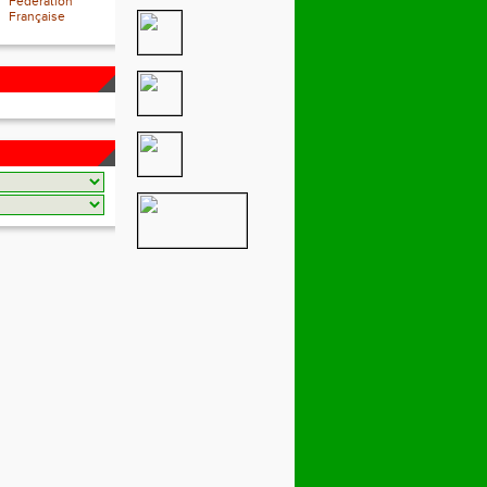
Fédération
Française