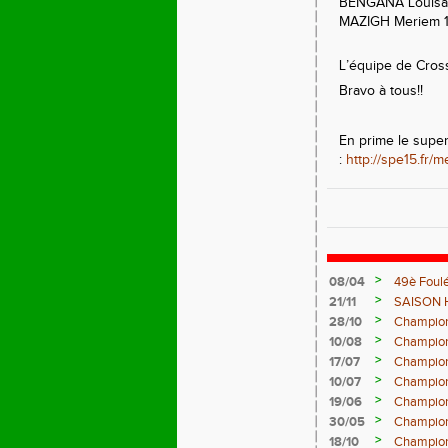
BENGANA Louisa 
MAZIGH Meriem 18
L’équipe de Cros
Bravo à tous!!
En prime le supe
:
http://spe15.fr/
>
08/04
49è Foulé
>
21/11
SAISON 
>
28/10
Champion
>
10/08
Champion
>
17/07
Champion
>
10/07
Championn
>
19/06
Champion
>
30/05
Champion
>
18/10
Champion