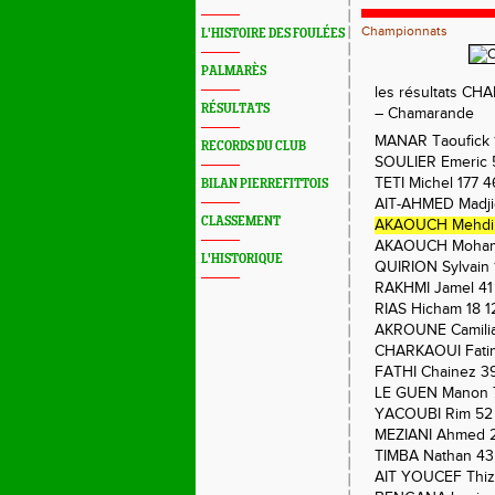
Championnats
L'HISTOIRE DES FOULÉES
PALMARÈS
les résultats 
RÉSULTATS
– Chamarande
MANAR Taoufick 1
RECORDS DU CLUB
SOULIER Emeric 5
TETI Michel 177 46
BILAN PIERREFITTOIS
AIT-AHMED Madjid
CLASSEMENT
AKAOUCH Mehdi 1 
AKAOUCH Mohamm
L'HISTORIQUE
QUIRION Sylvain 1
RAKHMI Jamel 41 
RIAS Hicham 18 12
AKROUNE Camilia 
CHARKAOUI Fatima
FATHI Chainez 39 
LE GUEN Manon 72
YACOUBI Rim 52 1
MEZIANI Ahmed 21
TIMBA Nathan 43 
AIT YOUCEF Thizir