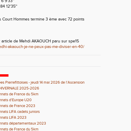
6 9'33''
4 12'35''
s Court Hommes termine 3 ème avec 72 points
r article de Mehdi AKAOUCH paru sur spe15
medhi-akaouch-je-ne-peux-pas-me-diviser-en-40/
es Pierrefittoises - jeudi 14 mai 2026 de l'Ascension
HIVERNALE 2025-2026
nats de France du 5km
nats d'Europe U20
nats de France 2023
ats LIFA cadets juniors
nats LIFA 2023
nats départementaux 2023
nats de France du 5km