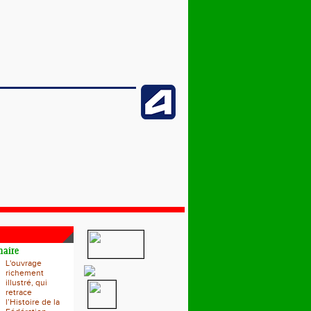
naire
L'ouvrage
richement
illustré, qui
retrace
l’Histoire de la