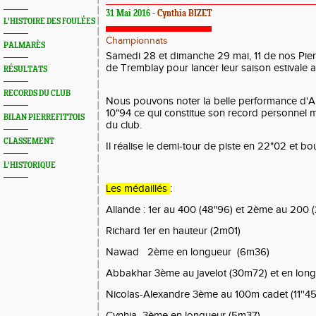
31 Mai 2016 -
Cynthia BIZET
L'HISTOIRE DES FOULÉES
Championnats
PALMARÈS
Samedi 28 et dimanche 29 mai, 11 de nos Pierref
de Tremblay pour lancer leur saison estivale 
RÉSULTATS
RECORDS DU CLUB
Nous pouvons noter la belle performance d'All
10"94 ce qui constitue son record personnel 
BILAN PIERREFITTOIS
du club.
CLASSEMENT
Il réalise le demi-tour de piste en 22"02 et bo
L'HISTORIQUE
Les médaillés
:
Allande : 1er au 400 (48"96) et 2ème au 200 
Richard 1er en hauteur (2m01)
Nawad 2ème en longueur (6m36)
Abbakhar 3ème au javelot (30m72) et en lon
Nicolas-Alexandre 3ème au 100m cadet (11''45
Cynhia 3ème en longueur (5m37)