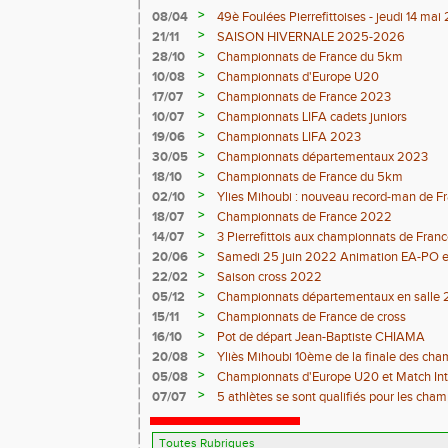
>
08/04
49è Foulées Pierrefittoises - jeudi 14 ma
>
21/11
SAISON HIVERNALE 2025-2026
>
28/10
Championnats de France du 5km
>
10/08
Championnats d'Europe U20
>
17/07
Championnats de France 2023
>
10/07
Championnats LIFA cadets juniors
>
19/06
Championnats LIFA 2023
>
30/05
Championnats départementaux 2023
>
18/10
Championnats de France du 5km
>
02/10
Ylies Mihoubi : nouveau record-man de 
>
18/07
Championnats de France 2022
>
14/07
3 Pierrefittois aux championnats de Franc
>
20/06
Samedi 25 juin 2022 Animation EA-PO et T
>
22/02
Saison cross 2022
>
05/12
Championnats départementaux en salle 
>
15/11
Championnats de France de cross
>
16/10
Pot de départ Jean-Baptiste CHIAMA
>
20/08
Yliès Mihoubi 10ème de la finale des ch
>
05/08
Championnats d'Europe U20 et Match Int
>
07/07
5 athlètes se sont qualifiés pour les cha
Juniors à Evry-Bondoufle du 9 Juillet au 11 