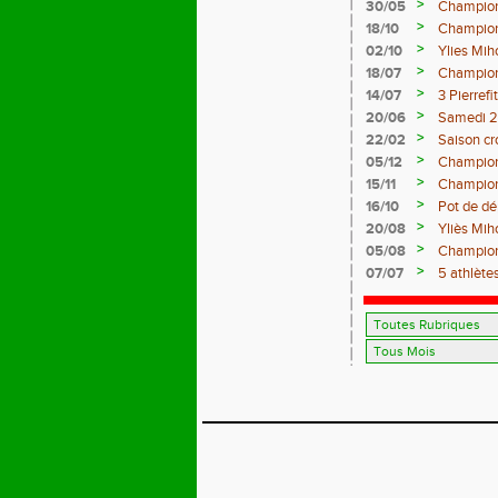
>
30/05
Champion
>
18/10
Champion
>
02/10
Ylies Mih
>
18/07
Champion
>
14/07
3 Pierref
>
20/06
Samedi 25
>
22/02
Saison c
>
05/12
Champion
>
15/11
Champion
>
16/10
Pot de d
>
20/08
Yliès Mih
>
05/08
Championn
>
07/07
5 athlète
Juniors à 