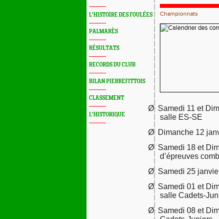
Championnats
L'HISTOIRE DES FOULÉES
PALMARÈS
RÉSULTATS
RECORDS DU CLUB
BILAN PIERREFITTOIS
CLASSEMENT
Ø
Samedi 11 et Dim
L'HISTORIQUE
salle ES-SE
Ø
Dimanche 12 janvi
Ø
Samedi
18 et Di
d’épreuves comb
Ø
Samedi 25 janvie
Ø
Samedi 01 et Dim
salle Cadets-Jun
Ø
Samedi 08 et Dim