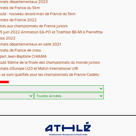
nats départementaux 2023
nats de France du 5km
oubi : nouveau record-man de France du 5km
nats de France 2022
ittois aux championnats de France juniors
 juin 2022 Animation EA-PO et Triathlon BE-MI à Pierrefitte
ross 2022
nats départementaux en salle 2021
nats de France de cross
épart Jean-Baptiste CHIAMA
oubi 10ème de la finale des championnats du monde juniors
ats d'Europe U20 et Match International U18
s se sont qualifiés pour les championnats de France Cadets-
Evry-Bondoufle du 9 Juillet au 11 juillet