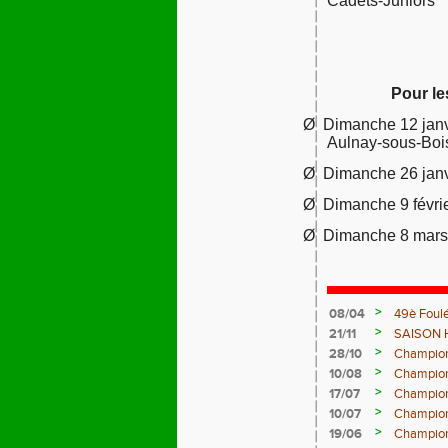
Cadets-Juniors
Pour le
Ø
Dimanche 12 janv
Aulnay-sous-Boi
Ø
Dimanche 26 janv
Ø
Dimanche 9 févrie
Ø
Dimanche 8 mars
>
08/04
49è Foulé
>
21/11
SAISON 
>
28/10
Champion
>
10/08
Champion
>
17/07
Champion
>
10/07
Championn
>
19/06
Champion