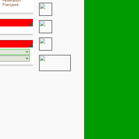
Fédération
Française