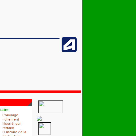
naire
L'ouvrage
richement
illustré, qui
retrace
l’Histoire de la