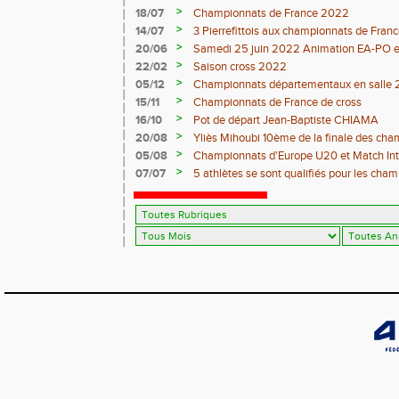
>
18/07
Championnats de France 2022
>
14/07
3 Pierrefittois aux championnats de Franc
>
20/06
Samedi 25 juin 2022 Animation EA-PO et T
>
22/02
Saison cross 2022
>
05/12
Championnats départementaux en salle 
>
15/11
Championnats de France de cross
>
16/10
Pot de départ Jean-Baptiste CHIAMA
>
20/08
Yliès Mihoubi 10ème de la finale des ch
>
05/08
Championnats d'Europe U20 et Match Int
>
07/07
5 athlètes se sont qualifiés pour les cha
Juniors à Evry-Bondoufle du 9 Juillet au 11 