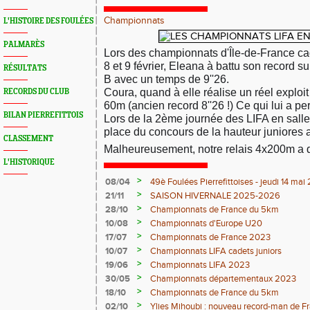
Championnats
L'HISTOIRE DES FOULÉES
PALMARÈS
Lors des championnats d'Île-de-France cad
8 et 9 février, Eleana à battu son record s
RÉSULTATS
B avec un temps de 9''26.
Coura, quand à elle réalise un réel exploit
RECORDS DU CLUB
60m (ancien record 8''26 !) Ce qui lui a per
BILAN PIERREFITTOIS
Lors de la 2ème journée des LIFA en salle
place du concours de la hauteur juniores 
CLASSEMENT
Malheureusement, notre relais 4x200m a du 
L'HISTORIQUE
>
08/04
49è Foulées Pierrefittoises - jeudi 14 ma
>
21/11
SAISON HIVERNALE 2025-2026
>
28/10
Championnats de France du 5km
>
10/08
Championnats d'Europe U20
>
17/07
Championnats de France 2023
>
10/07
Championnats LIFA cadets juniors
>
19/06
Championnats LIFA 2023
>
30/05
Championnats départementaux 2023
>
18/10
Championnats de France du 5km
>
02/10
Ylies Mihoubi : nouveau record-man de 