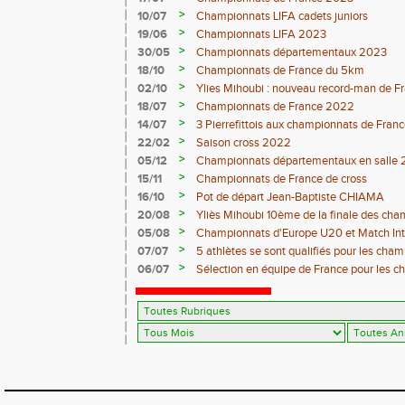
>
10/07
Championnats LIFA cadets juniors
>
19/06
Championnats LIFA 2023
>
30/05
Championnats départementaux 2023
>
18/10
Championnats de France du 5km
>
02/10
Ylies Mihoubi : nouveau record-man de 
>
18/07
Championnats de France 2022
>
14/07
3 Pierrefittois aux championnats de Franc
>
22/02
Saison cross 2022
>
05/12
Championnats départementaux en salle 
>
15/11
Championnats de France de cross
>
16/10
Pot de départ Jean-Baptiste CHIAMA
>
20/08
Yliès Mihoubi 10ème de la finale des ch
>
05/08
Championnats d'Europe U20 et Match Int
>
07/07
5 athlètes se sont qualifiés pour les cha
Juniors à Evry-Bondoufle du 9 Juillet au 11 
>
06/07
Sélection en équipe de France pour les 
Tallinn 2021