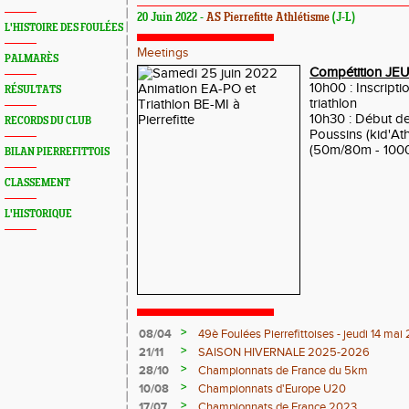
20 Juin 2022 -
AS Pierrefitte Athlétisme
(J-L)
L'HISTOIRE DES FOULÉES
Meetings
PALMARÈS
Compétition J
10h00 : Inscripti
RÉSULTATS
triathlon
10h30 : Début de
RECORDS DU CLUB
Poussins (kid'At
(50m/80m - 1000
BILAN PIERREFITTOIS
CLASSEMENT
L'HISTORIQUE
>
08/04
49è Foulées Pierrefittoises - jeudi 14 ma
>
21/11
SAISON HIVERNALE 2025-2026
>
28/10
Championnats de France du 5km
>
10/08
Championnats d'Europe U20
>
17/07
Championnats de France 2023