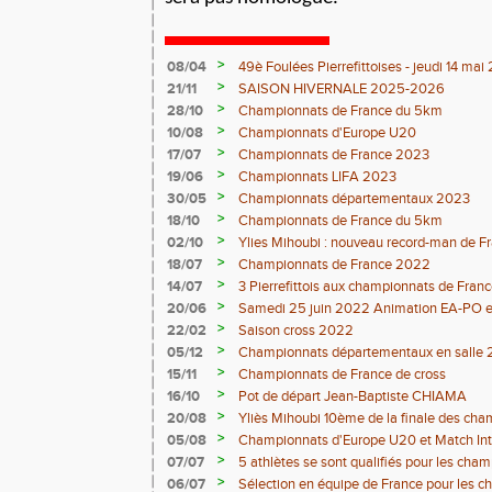
>
08/04
49è Foulées Pierrefittoises - jeudi 14 ma
>
21/11
SAISON HIVERNALE 2025-2026
>
28/10
Championnats de France du 5km
>
10/08
Championnats d'Europe U20
>
17/07
Championnats de France 2023
>
19/06
Championnats LIFA 2023
>
30/05
Championnats départementaux 2023
>
18/10
Championnats de France du 5km
>
02/10
Ylies Mihoubi : nouveau record-man de 
>
18/07
Championnats de France 2022
>
14/07
3 Pierrefittois aux championnats de Franc
>
20/06
Samedi 25 juin 2022 Animation EA-PO et T
>
22/02
Saison cross 2022
>
05/12
Championnats départementaux en salle 
>
15/11
Championnats de France de cross
>
16/10
Pot de départ Jean-Baptiste CHIAMA
>
20/08
Yliès Mihoubi 10ème de la finale des ch
>
05/08
Championnats d'Europe U20 et Match Int
>
07/07
5 athlètes se sont qualifiés pour les cha
Juniors à Evry-Bondoufle du 9 Juillet au 11 
>
06/07
Sélection en équipe de France pour les 