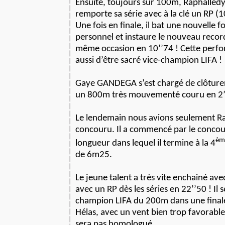
Ensuite, toujours sur 100m, Raphalle
remporte sa série avec à la clé un RP (1
Une fois en finale, il bat une nouvelle f
personnel et instaure le nouveau record
même occasion en 10’’74 ! Cette perf
aussi d’être sacré vice-champion LIFA !
Gaye GANDEGA s’est chargé de clôturer
un 800m très mouvementé couru en 2’
Le lendemain nous avions seulement Ra
concouru. Il a commencé par le concou
èm
longueur dans lequel il termine à la 4
de 6m25.
Le jeune talent a très vite enchainé a
avec un RP dès les séries en 22’’50 ! Il 
champion LIFA du 200m dans une finale
Hélas, avec un vent bien trop favorabl
sera pas homologué.