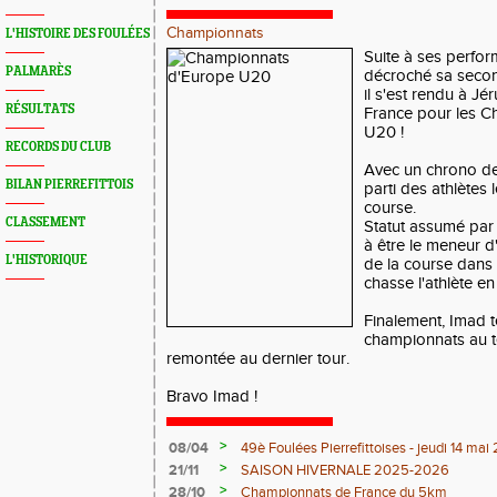
Championnats
L'HISTOIRE DES FOULÉES
Suite à ses perfor
PALMARÈS
décroché sa second
il s'est rendu à J
RÉSULTATS
France pour les 
U20 !
RECORDS DU CLUB
Avec un chrono de 
BILAN PIERREFITTOIS
parti des athlètes 
course.
CLASSEMENT
Statut assumé par 
à être le meneur d
L'HISTORIQUE
de la course dans 
chasse l'athlète en
Finalement, Imad 
championnats au t
remontée au dernier tour.
Bravo Imad !
>
08/04
49è Foulées Pierrefittoises - jeudi 14 ma
>
21/11
SAISON HIVERNALE 2025-2026
>
28/10
Championnats de France du 5km