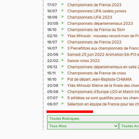
>
17/07
Championnats de France 2023
>
10/07
Championnats LIFA cadets juniors
>
19/06
Championnats LIFA 2023
>
30/05
Championnats départementaux 2023
>
18/10
Championnats de France du 5km
>
02/10
Ylies Mihoubi : nouveau record-man de 
>
18/07
Championnats de France 2022
>
14/07
3 Pierrefittois aux championnats de Franc
>
20/06
Samedi 25 juin 2022 Animation EA-PO et T
>
22/02
Saison cross 2022
>
05/12
Championnats départementaux en salle 
>
15/11
Championnats de France de cross
>
16/10
Pot de départ Jean-Baptiste CHIAMA
>
20/08
Yliès Mihoubi 10ème de la finale des ch
>
05/08
Championnats d'Europe U20 et Match Int
>
07/07
5 athlètes se sont qualifiés pour les cha
Juniors à Evry-Bondoufle du 9 Juillet au 11 
>
06/07
Sélection en équipe de France pour les 
Tallinn 2021