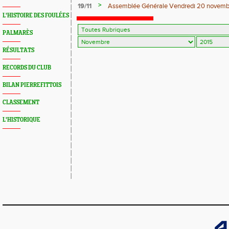
novembre 2015
>
19/11
Assemblée Générale Vendredi 20 novemb
L'HISTOIRE DES FOULÉES
PALMARÈS
RÉSULTATS
RECORDS DU CLUB
BILAN PIERREFITTOIS
CLASSEMENT
L'HISTORIQUE