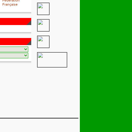
Fédération
Française