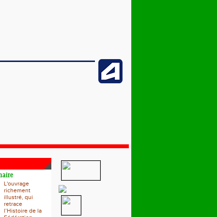
naire
L'ouvrage
richement
illustré, qui
retrace
l’Histoire de la