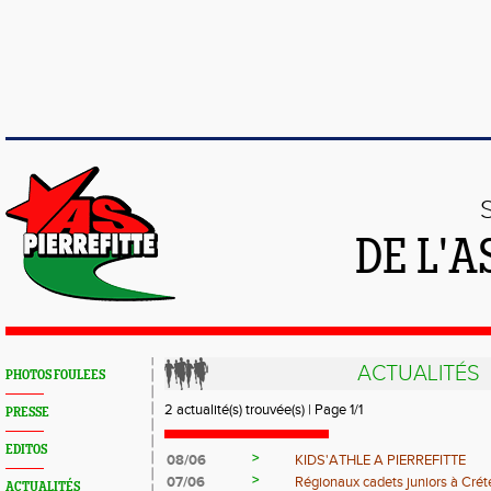
DE L'A
ACTUALITÉS
PHOTOS FOULEES
2 actualité(s) trouvée(s) | Page 1/1
PRESSE
EDITOS
>
08/06
KIDS'ATHLE A PIERREFITTE
>
07/06
Régionaux cadets juniors à Créte
ACTUALITÉS