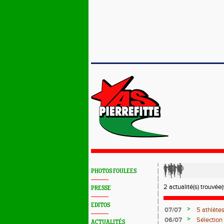
PHOTOS FOULEES
2 actualité(s) trouvée(s
PRESSE
EDITOS
>
07/07
5 athlète
Juniors à 
>
06/07
Sélection
ACTUALITÉS