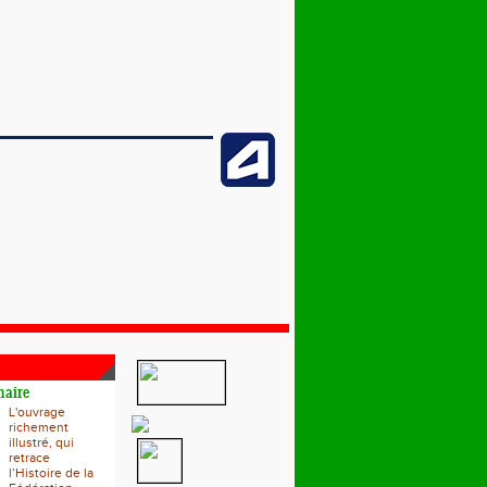
naire
L'ouvrage
richement
illustré, qui
retrace
l’Histoire de la