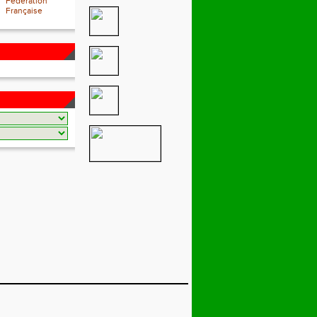
Fédération
Française