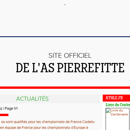
SITE OFFICIEL
DE L'AS PIERREFITTE
ACTUALITÉS
ATHLE.FR
Livre du Cente
) | Page 1/1
s se sont qualifiés pour les championnats de France Cadets-
Evry-Bondoufle du 9 Juillet au 11 juillet
 en équipe de France pour les championnats d'Europe à