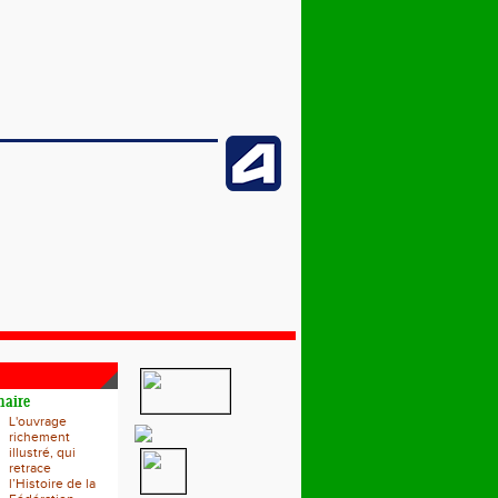
naire
L'ouvrage
richement
illustré, qui
retrace
l’Histoire de la