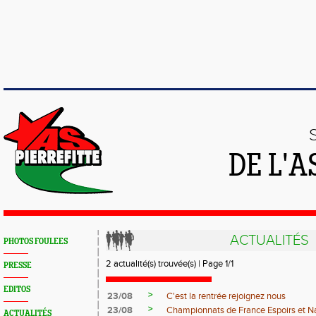
DE L'A
ACTUALITÉS
PHOTOS FOULEES
2 actualité(s) trouvée(s) | Page 1/1
PRESSE
EDITOS
>
23/08
C'est la rentrée rejoignez nous
>
23/08
Championnats de France Espoirs et N
ACTUALITÉS