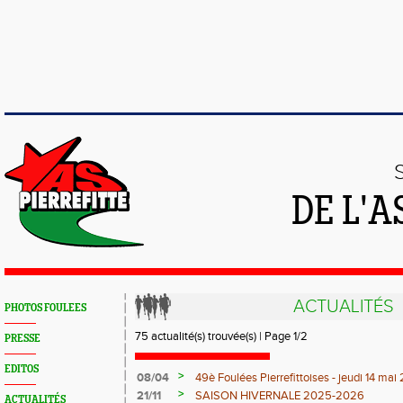
DE L'A
ACTUALITÉS
PHOTOS FOULEES
75 actualité(s) trouvée(s) | Page 1/2
PRESSE
EDITOS
>
08/04
49è Foulées Pierrefittoises - jeudi 14 ma
>
21/11
SAISON HIVERNALE 2025-2026
ACTUALITÉS