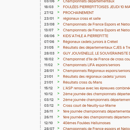
>
03/06
Championnats départementaux
>
18/03
FOULÉES PIERREFITTOISES JEUDI 10 MAI 
sont GRATUITES"
>
27/12
PROCHAINEMENT
>
23/01
régionaux cross et salle
>
23/08
Championnats de France Espoirs et Nati
>
13/07
Championnats de France Espoirs et Nati
>
08/06
KIDS'ATHLE A PIERREFITTE
>
07/06
Régionaux cadets juniors à Créteil
>
31/05
Résultats des départementaux CJES à T
>
28/03
GUY JOUVENELLE, LE SOUVERAINISTE D
>
18/02
Championnat d’île de France de cross cou
>
11/02
Championnats LIFA espoirs/seniors
>
28/01
Championnats Régionaux espoirs/seniors
>
21/01
Résultats des régionaux cadets/ juniors
>
21/01
Résultats cross du Mans
>
15/12
L'ASP renoue avec les épreuves combiné
>
10/12
2ème journée des championnats départe
Décembre 2015
>
03/12
2ème journée championnats départemen
>
03/12
Cross court de Neuilly-sur-Marne
>
26/11
1ère journée championnats département
>
26/11
1ère journée des championnats départeme
novembre 2015
>
12/10
40èmes Foulées Halluinoises
>
28/07
Championnats de France espoirs et Nati