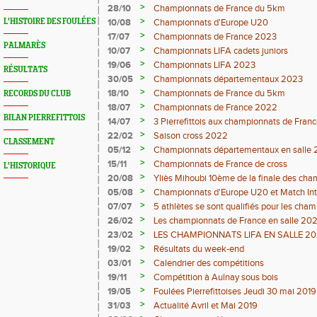
>
28/10
Championnats de France du 5km
>
L'HISTOIRE DES FOULÉES
10/08
Championnats d'Europe U20
>
17/07
Championnats de France 2023
PALMARÈS
>
10/07
Championnats LIFA cadets juniors
>
19/06
Championnats LIFA 2023
RÉSULTATS
>
30/05
Championnats départementaux 2023
>
18/10
Championnats de France du 5km
RECORDS DU CLUB
>
18/07
Championnats de France 2022
BILAN PIERREFITTOIS
>
14/07
3 Pierrefittois aux championnats de Franc
>
22/02
Saison cross 2022
CLASSEMENT
>
05/12
Championnats départementaux en salle 
>
15/11
Championnats de France de cross
L'HISTORIQUE
>
20/08
Yliès Mihoubi 10ème de la finale des ch
>
05/08
Championnats d'Europe U20 et Match Int
>
07/07
5 athlètes se sont qualifiés pour les cha
Juniors à Evry-Bondoufle du 9 Juillet au 11 
>
26/02
Les championnats de France en salle 20
>
23/02
LES CHAMPIONNATS LIFA EN SALLE 2
>
19/02
Résultats du week-end
>
03/01
Calendrier des compétitions
>
19/11
Compétition à Aulnay sous bois
>
19/05
Foulées Pierrefittoises Jeudi 30 mai 2019
>
31/03
Actualité Avril et Mai 2019