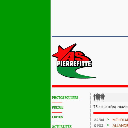
PHOTOS FOULEES
75 actualité(s) trouvé
PRESSE
EDITOS
>
22/04
MEHDI A
ROUTE e
>
01/02
ALLANDE
ACTUALITÉS