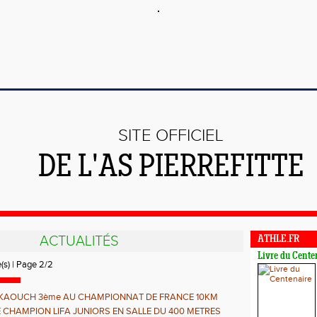
SITE OFFICIEL
DE L'AS PIERREFITTE
ACTUALITÉS
ATHLE.FR
Livre du Cente
e(s) | Page 2/2
KAOUCH 3ème AU CHAMPIONNAT DE FRANCE 10KM
t VICE-CHAMPION DE FRANCE 10 000 METRES PISTE
 CHAMPION LIFA JUNIORS EN SALLE DU 400 METRES