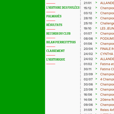
>
21/01
ALLANDE
>
L'HISTOIRE DES FOULÉES
15/12
Champion
>
03/12
Champion
PALMARÈS
>
28/10
Champion
>
25/10
Challenge
RÉSULTATS
>
19/10
LES JEUN
>
01/07
Champion
RECORDS DU CLUB
>
08/06
PODIUMS
BILAN PIERREFITTOIS
COMBINE
>
01/06
Champion
>
20/04
FINALE 
CLASSEMENT
>
24/02
CYNTHA 
LONGUEU
>
24/02
ALLANDE
L'HISTORIQUE
JUNIORS
>
01/02
Fatima et
>
30/11
Fatima C
>
23/09
Champion
>
02/07
4 Champi
>
30/06
Championn
>
23/06
Championn
>
16/06
Championn
>
14/06
20ème Re
>
09/06
Championn
>
31/05
Relais 4x