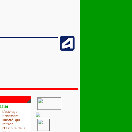
naire
L'ouvrage
richement
illustré, qui
retrace
l’Histoire de la