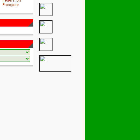
Fédération
Française