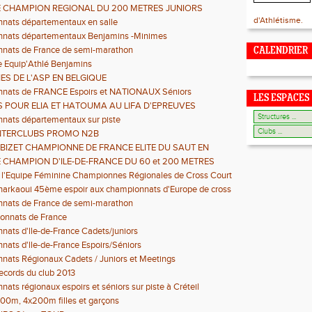
 CHAMPION REGIONAL DU 200 METRES JUNIORS
d'Athlétisme.
nats départementaux en salle
nats départementaux Benjamins -Minimes
nats de France de semi-marathon
CALENDRIER
 Equip'Athlé Benjamins
ES DE L'ASP EN BELGIQUE
nats de FRANCE Espoirs et NATIONAUX Séniors
LES ESPACES
 POUR ELIA ET HATOUMA AU LIFA D'EPREUVES
ES BENJAMINS
nats départementaux sur piste
INTERCLUBS PROMO N2B
BIZET CHAMPIONNE DE FRANCE ELITE DU SAUT EN
R EN SALLE 2014
 CHAMPION D'ILE-DE-FRANCE DU 60 et 200 METRES
 l'Equipe Féminine Championnes Régionales de Cross Court
harkaoui 45ème espoir aux championnats d'Europe de cross
nats de France de semi-marathon
onnats de France
ats d'lle-de-France Cadets/juniors
ats d'lle-de-France Espoirs/Séniors
ats Régionaux Cadets / Juniors et Meetings
cords du club 2013
ats régionaux espoirs et séniors sur piste à Créteil
100m, 4x200m filles et garçons